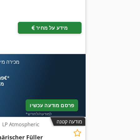
מידע על מחיר
מכירה מיי
*
פרסם עכשיו החל מ־‏4.49 ‏€
מח
פרסם מודעה עכשיו
*למודעה/לחודש
מודעה קטנה
1 LP Atmospheric
ärischer Füller