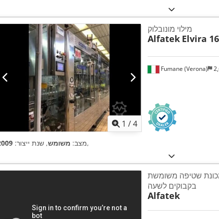
מילוי מונובלוק
Alfatek
Elvira 16
Fumane (Verona)
2,
1
/
4
,
מצב:
משומש
, שנת ייצור:
2009
ונת שטיפה משומשת ALFATEK עד 3500
בקבוקים לשעה
Alfatek