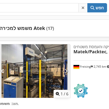
חפש
משמש למכירה Atek
(17)
קה והעמסת משטחים
Matek/Packtec, 
Freising
2,745 km
1
/
6
,
מצב:
משומש