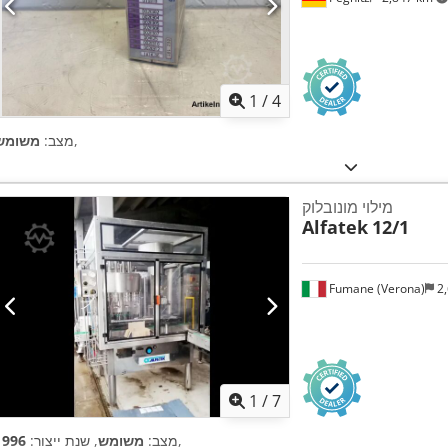
1
/
4
,
מצב:
משומש
מילוי מונובלוק
Alfatek
12/1
Fumane (Verona)
2,
1
/
7
,
מצב:
משומש
, שנת ייצור:
1996