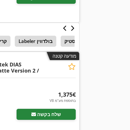
יבים לעיבוד טכנולוגיית פלסטיק
Labeler בולדווין
קרי
מודעה קטנה
tek DIAS
tte Version 2 /
‏1,375 ‏€
VB בתוספת מע"מ
בקש תמונות נוספות
שלח בקשה