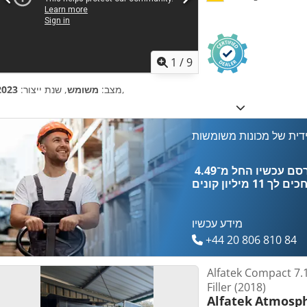
1
/
9
,
מצב:
משומש
, שנת ייצור:
2023
דית של מכונות משומשות
כים לך
11 מיליון קונים
מידע עכשיו
+44 20 806 810 84
Alfatek Compact 7.
Filler (2018)
Alfatek
Atmosph