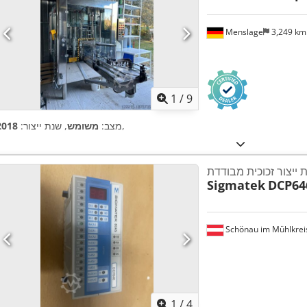
Menslage
3,249 k
1
/
9
,
מצב:
משומש
, שנת ייצור:
2018
 ייצור זכוכית מבודדת
Sigmatek
DCP64
Schönau im Mühlkrei
1
/
4