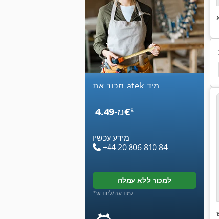
שסתומים הידראוליים
Moog
Optiflex B
כר
מכור את atek מיד
*
‏4.49 ‏€
מ-
מידע עכשיו
+44 20 806 810 84
למכור ללא עמלה
*למודעה/לחודש