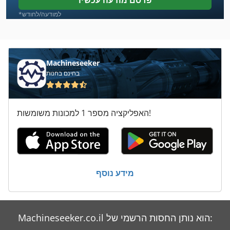
פרסם מודעה עכשיו
Nagel Rinak
*למודעה/לחודש
Paul
Schaeff
Machineseeker
בחינם בחנות
Stahl Falz
Steinemann
האפליקציה מספר 1 למכונות משומשות!
Stoll
Traenklein
Treif
מידע נוסף
Wenzel
סגן
Machineseeker.co.il הוא נותן החסות הרשמי של:
סגן פיוניר