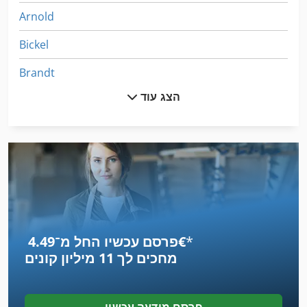
Arnold
Bickel
Brandt
הצג עוד
Edelmann
Ernst
Foellmer
Fraes Fritz
Hammel
*
פרסם עכשיו החל מ־‏4.49 ‏€
Henning
מחכים לך
11 מיליון קונים
Jansen
Lorenz