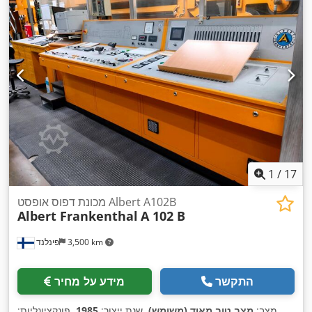
1
/
17
מכונת דפוס אופסט Albert A102B
Albert Frankenthal
A 102 B
3,500 km
פינלנד
התקשר
מידע על מחיר
מצב:
מצב טוב מאוד (משומש)
, שנת ייצור:
1985
, פונקציונליות: