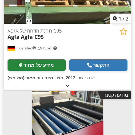
1
/
2
תחנת הדחה של אגפא C95
Agfa
Agfa C95
Filderstadt
2,915 km
התקשר
מידע על מחיר
,
שנת ייצור:
2012
, מצב:
מצב טוב מאוד (משומש)
מודעה קטנה