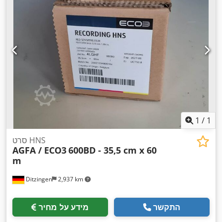
1
/
1
סרט HNS
AGFA / ECO3
600BD - 35,5 cm x 60
m
Ditzingen
2,937 km
התקשר
מידע על מחיר