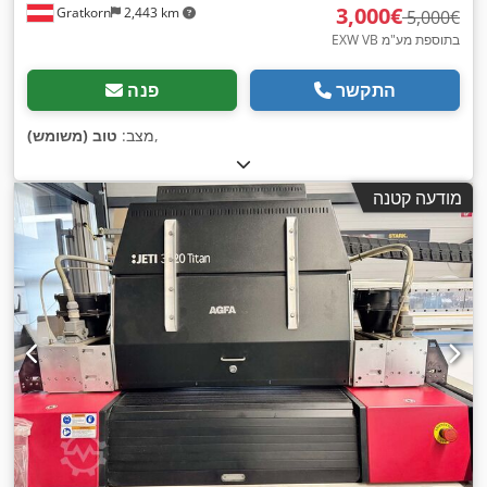
‏3,000 ‏€
Gratkorn
2,443 km
‏5,000 ‏€
EXW VB בתוספת מע"מ
התקשר
פנה
,
מצב:
טוב (משומש)
מודעה קטנה