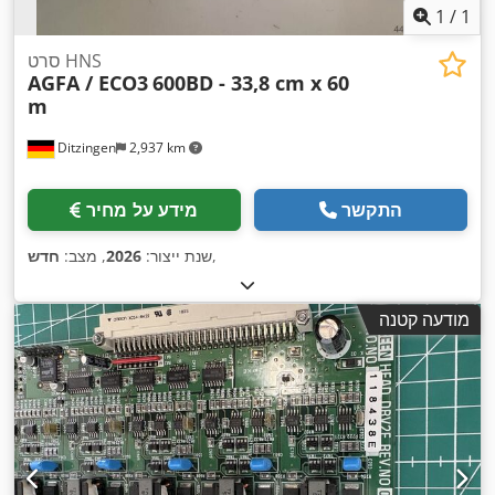
1
/
1
סרט HNS
AGFA / ECO3
600BD - 33,8 cm x 60
m
Ditzingen
2,937 km
התקשר
מידע על מחיר
,
שנת ייצור:
2026
, מצב:
חדש
מודעה קטנה