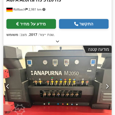
Röllbach
2,981 km
התקשר
מידע על מחיר
,
שנת ייצור:
2017
, מצב:
משומש
מודעה קטנה