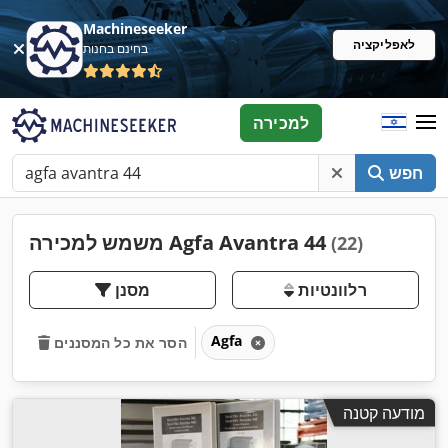
Machineseeker
לאפליקציה
בחינם בחנות
למכירה
חפש
משמש למכירה Agfa Avantra 44
(22)
רלוונטיות
מסנן
Agfa
הסר את כל המסננים
מודעה קטנה