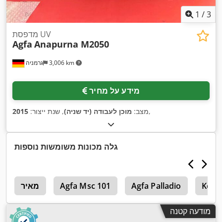
1
/
3
מדפסת UV
Agfa
Anapurna M2050
3,006 km
גרמניה
מידע על מחיר
,
מצב:
מוכן לעבודה (יד שניה)
, שנת ייצור:
2015
גלה מכונות משומשות נוספות
Koda
Agfa Palladio
Agfa Msc 101
מאיר
ה
מודעה קטנה