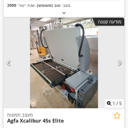
,
מצב:
טוב (משומש)
, שנת ייצור:
2000
מודעה קטנה
1
/
5
מעצב תמונות
Agfa
Xcalibur 45s Elite