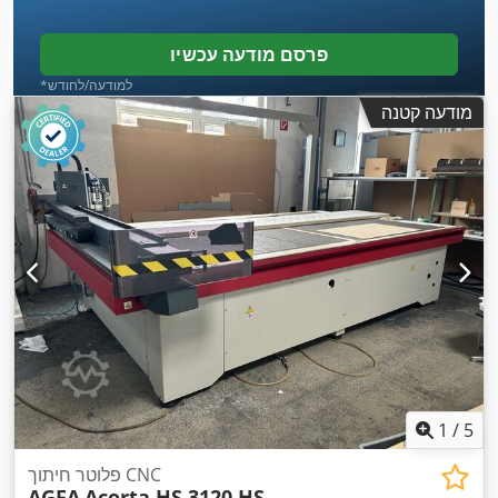
פרסם מודעה עכשיו
*למודעה/לחודש
מודעה קטנה
1
/
5
פלוטר חיתוך CNC
AGFA
Acorta HS 3120 HS