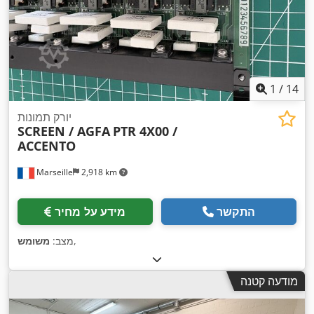
1
/
14
יורק תמונות
SCREEN / AGFA
PTR 4X00 /
ACCENTO
Marseille
2,918 km
התקשר
מידע על מחיר
,
מצב:
משומש
מודעה קטנה