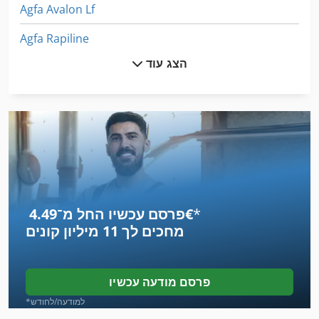
Agfa Avalon Lf
Agfa Rapiline
הצג עוד
Amada Ha 400
Amada Vipros 255
Amada Vipros 368 King
Amazone Edx 6000 Tc
Ammann Av 12
*
פרסם עכשיו החל מ־‏4.49 ‏€
Ammann Av 20
מחכים לך
11 מיליון קונים
Canon 2380 I
Foliant 520
פרסם מודעה עכשיו
Gallus Em 280
*למודעה/לחודש