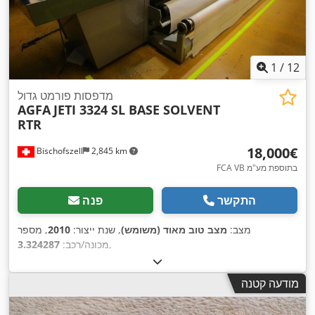
1
/
12
מדפסות פורמט גדול
AGFA
JETI 3324 SL BASE SOLVENT
RTR
‏18,000 ‏€
Bischofszell
2,845 km
FCA VB בתוספת מע"מ
התקשר
פנה
מצב:
מצב טוב מאוד (משומש)
, שנת ייצור:
2010
, מספר
,
מכונה/רכב:
3.324287
מודעה קטנה