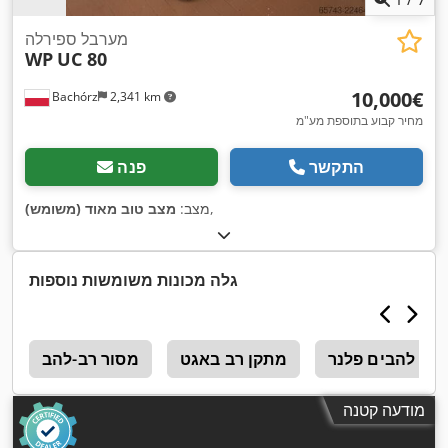
מערבל ספירלה
WP
UC 80
‏10,000 ‏€
Bachórz
2,341 km
מחיר קבוע בתוספת מע"מ
התקשר
פנה
,
מצב:
מצב טוב מאוד (משומש)
גלה מכונות משומשות נוספות
להבים פלנר
מתקן רב באגט
מסור רב-להב
מ
מודעה קטנה