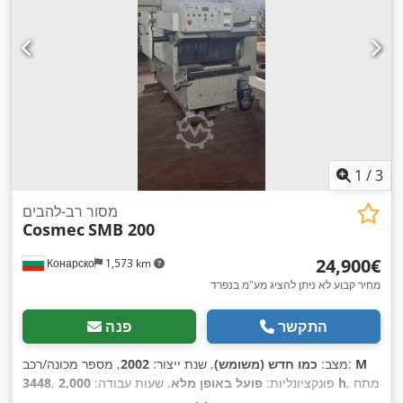
1
/
3
מסור רב-להבים
Cosmec
SMB 200
‏24,900 ‏€
Конарско
1,573 km
מחיר קבוע לא ניתן להציג מע"מ בנפרד
התקשר
פנה
M
, מספר מכונה/רכב:
מצב:
כמו חדש (משומש)
, שנת ייצור:
2002
, מתח
2,000 h
, פונקציונליות:
פועל באופן מלא
, שעות עבודה:
3448
, תדירות כניסה:
50 הרץ
, גובה
100 A
, זרם כניסה:
380 V
כניסה: