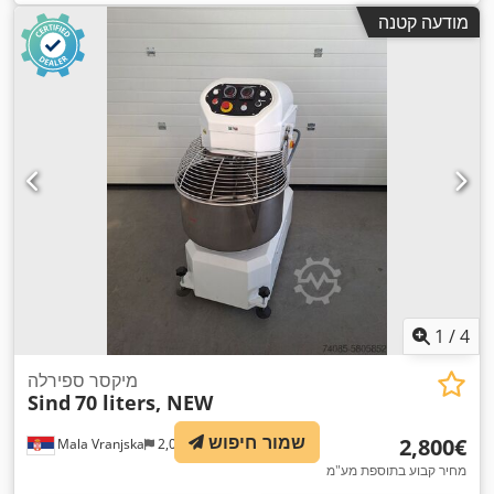
מודעה קטנה
1
/
4
מיקסר ספירלה
Sind
70 liters, NEW
שמור חיפוש
‏2,800 ‏€
Mala Vranjska
2,012 km
מחיר קבוע בתוספת מע"מ