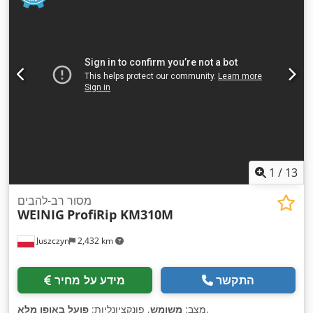
1
/
13
מסור רב-להבים
WEINIG
ProfiRip KM310M
Juszczyn
2,432 km
התקשר
מידע על מחיר
,
מצב:
משומש
, פונקציונליות:
פועל באופן מלא