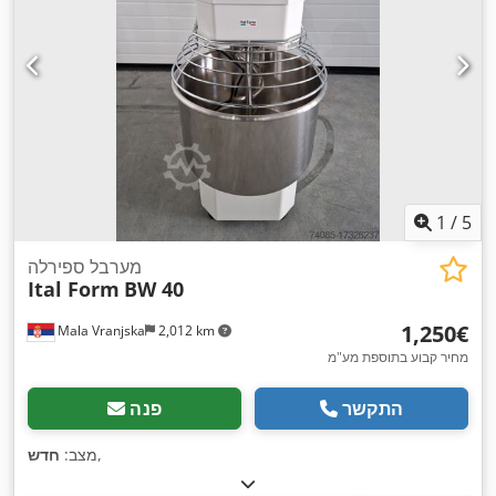
1
/
5
מערבל ספירלה
Ital Form
BW 40
‏1,250 ‏€
Mala Vranjska
2,012 km
מחיר קבוע בתוספת מע"מ
התקשר
פנה
,
מצב:
חדש