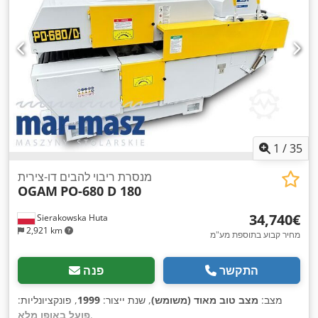
1
/
35
מנסרת ריבוי להבים דו-צירית
OGAM
PO-680 D 180
‏34,740 ‏€
Sierakowska Huta
2,921 km
מחיר קבוע בתוספת מע"מ
התקשר
פנה
מצב:
מצב טוב מאוד (משומש)
, שנת ייצור:
1999
, פונקציונליות:
,
פועל באופן מלא