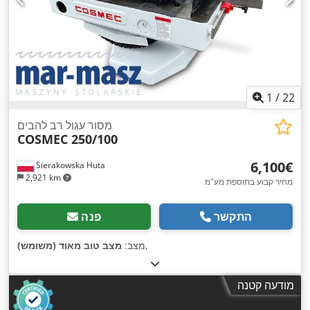
1
/
22
מסור עגול רב להבים
COSMEC 250/100
‏6,100 ‏€
Sierakowska Huta
2,921 km
מחיר קבוע בתוספת מע"מ
התקשר
פנה
,
מצב:
מצב טוב מאוד (משומש)
מודעה קטנה