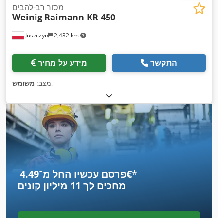
מסור רב-להבים
Weinig
Raimann KR 450
Juszczyn
2,432 km
התקשר
מידע על מחיר
,
מצב:
משומש
*
פרסם עכשיו החל מ־‏4.49 ‏€
מחכים לך
11 מיליון קונים