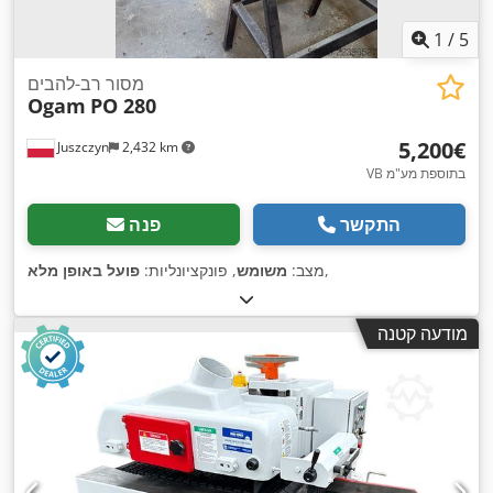
1
/
5
מסור רב-להבים
Ogam
PO 280
‏5,200 ‏€
Juszczyn
2,432 km
VB בתוספת מע"מ
התקשר
פנה
,
מצב:
משומש
, פונקציונליות:
פועל באופן מלא
מודעה קטנה