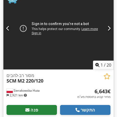
1
/
20
מסור רב-להבים
SCM
M2 220/120
‏6,643 ‏€
Sierakowska Huta
2,921 km
מחיר קבוע בתוספת מע"מ
התקשר
פנה