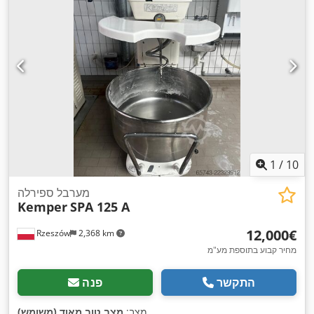
1
/
10
מערבל ספירלה
Kemper
SPA 125 A
‏12,000 ‏€
Rzeszów
2,368 km
מחיר קבוע בתוספת מע"מ
התקשר
פנה
,
מצב:
מצב טוב מאוד (משומש)