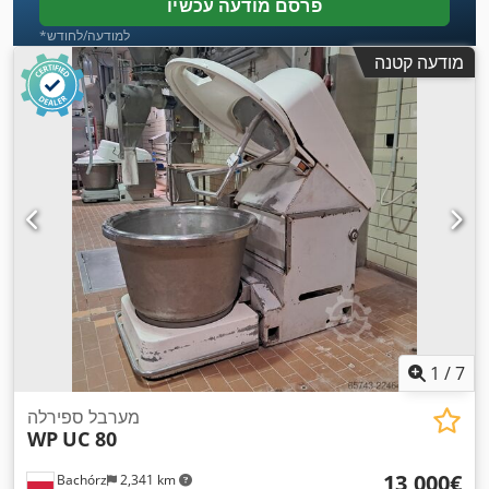
פרסם מודעה עכשיו
*למודעה/לחודש
מודעה קטנה
1
/
7
מערבל ספירלה
WP
UC 80
‏13,000 ‏€
Bachórz
2,341 km