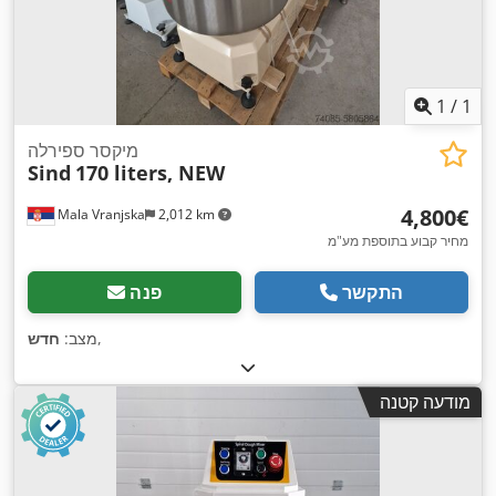
1
/
1
מיקסר ספירלה
Sind
170 liters, NEW
‏4,800 ‏€
Mala Vranjska
2,012 km
מחיר קבוע בתוספת מע"מ
התקשר
פנה
,
מצב:
חדש
מודעה קטנה