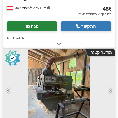
‏48 ‏€
Laakirchen
2,594 km
מחיר קבוע בתוספת מע"מ
התקשר
פנה
,
מצב:
חדש
מודעה קטנה