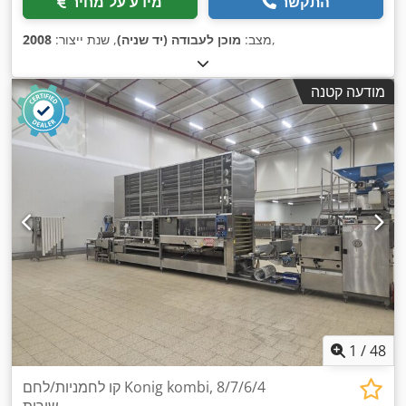
התקשר
מידע על מחיר
,
מצב:
מוכן לעבודה (יד שניה)
, שנת ייצור:
2008
מודעה קטנה
1
/
48
קו לחמניות/לחם Konig kombi, 8/7/6/4
שורות