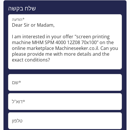
שלח בקשה
הודעה*
שם*
דוא"ל*
טלפון