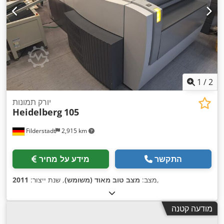
1
/
2
יורק תמונות
Heidelberg
105
Filderstadt
2,915 km
התקשר
מידע על מחיר
,
מצב:
מצב טוב מאוד (משומש)
, שנת ייצור:
2011
מודעה קטנה