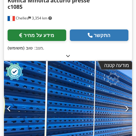
Konica Minolta
accurio presse
c1085
Chelles
3,354 km
התקשר
מידע על מחיר
,
מצב:
טוב (משומש)
מודעה קטנה