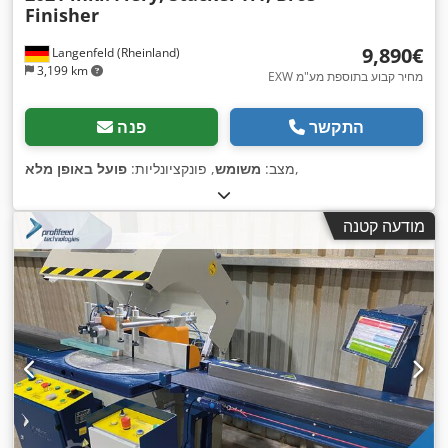
Finisher
‏9,890 ‏€
Langenfeld (Rheinland)
3,199 km
EXW מחיר קבוע בתוספת מע"מ
התקשר
פנה
,
מצב:
משומש
, פונקציונליות:
פועל באופן מלא
מודעה קטנה