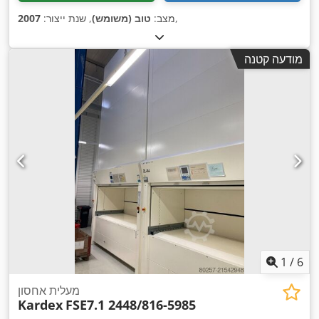
,
מצב:
טוב (משומש)
, שנת ייצור:
2007
מודעה קטנה
1
/
6
מעלית אחסון
Kardex
FSE7.1 2448/816-5985