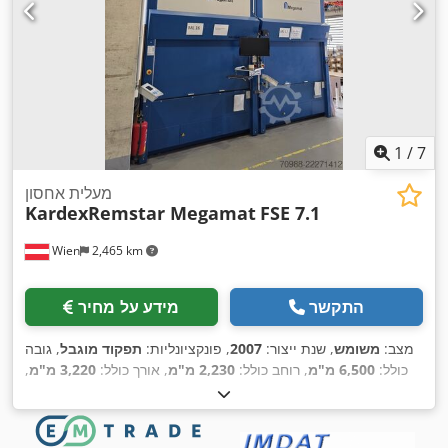
1
/
7
מעלית אחסון
KardexRemstar Megamat
FSE 7.1
Wien
2,465 km
התקשר
מידע על מחיר
מצב:
משומש
, שנת ייצור:
2007
, פונקציונליות:
תפקוד מוגבל
, גובה
כולל:
6,500 מ"מ
, רוחב כולל:
2,230 מ"מ
, אורך כולל:
3,220 מ"מ
,
,
ציוד:
מחסום אור בטיחותי, תיעוד / מדריך