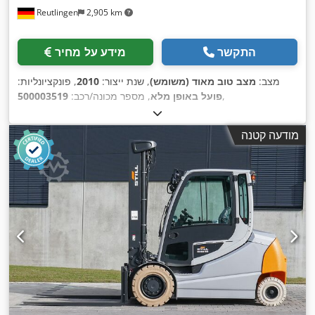
Reutlingen
2,905 km
התקשר
מידע על מחיר
מצב:
מצב טוב מאוד (משומש)
, שנת ייצור:
2010
, פונקציונליות:
,
פועל באופן מלא
, מספר מכונה/רכב:
500003519
מודעה קטנה