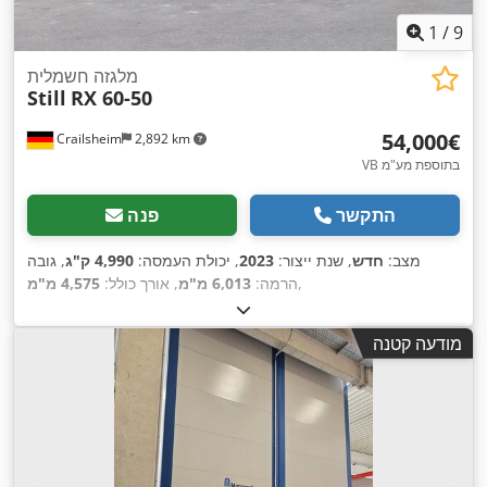
1
/
9
מלגזה חשמלית
Still
RX 60-50
‏54,000 ‏€
Crailsheim
2,892 km
VB בתוספת מע"מ
התקשר
פנה
מצב:
חדש
, שנת ייצור:
2023
, יכולת העמסה:
4,990 ק"ג
, גובה
,
הרמה:
6,013 מ"מ
, אורך כולל:
4,575 מ"מ
מודעה קטנה