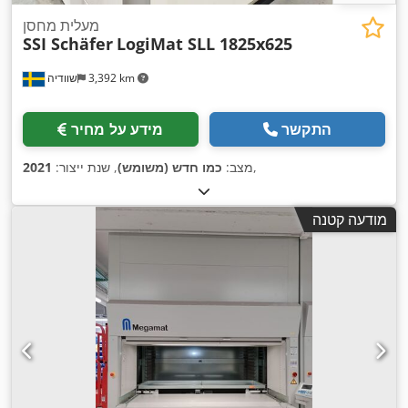
מעלית מחסן
SSI Schäfer
LogiMat SLL 1825x625
3,392 km
שוודיה
התקשר
מידע על מחיר
,
מצב:
כמו חדש (משומש)
, שנת ייצור:
2021
מודעה קטנה