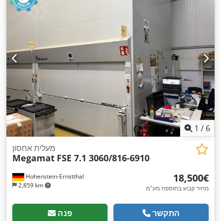
1
/
6
מעלית אחסון
Megamat
FSE 7.1 3060/816-6910
‏18,500 ‏€
Hohenstein-Ernstthal
2,859 km
מחיר קבוע בתוספת מע"מ
התקשר
פנה