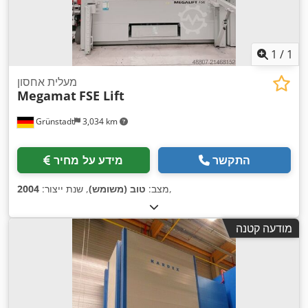
1
/
1
מעלית אחסון
Megamat
FSE Lift
Grünstadt
3,034 km
התקשר
מידע על מחיר
,
מצב:
טוב (משומש)
, שנת ייצור:
2004
מודעה קטנה