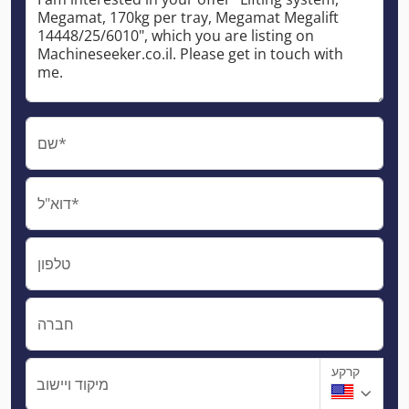
שם*
דוא"ל*
טלפון
חברה
קרקע
מיקוד ויישוב