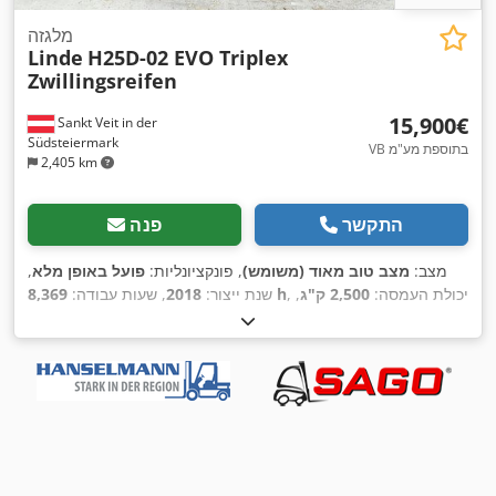
מלגזה
Linde
H25D-02 EVO Triplex
Zwillingsreifen
‏15,900 ‏€
Sankt Veit in der
Südsteiermark
VB בתוספת מע"מ
2,405 km
התקשר
פנה
מצב:
מצב טוב מאוד (משומש)
, פונקציונליות:
פועל באופן מלא
,
, יכולת העמסה:
2,500 ק"ג
,
8,369 h
שנת ייצור:
2018
, שעות עבודה:
גובה הרמה:
4,860 מ"מ
, סוג דלק:
דיזל
, סוג תורן:
טריפלקס
, גובה
בנייה:
2,200 מ"מ
, כוח:
30 קילוואט (40.79 כ"ס)
, ציוד:
היסט צד,
,
מיזוג אוויר, תא נהג, תאורה