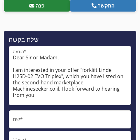
התקשר
פנה
שלח בקשה
הודעה*
שם*
דוא"ל*