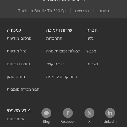
טחנות
מכבשים
Theisen Bonitz Tb 310 Fp
חברה
שירות ותמיכה
למכירה
עלינו
התחברות
פרסום מודעות
מכבש
שאלות נפוצות/עזרה
נהל מודעות
משרות
יצירת קשר
הזמנת פרסום
חוזה קנייה לדוגמה
חותם אמון
הגש מכירה פומבית
מידע משפטי
אימפרסום
Blog
Facebook
X
LinkedIn