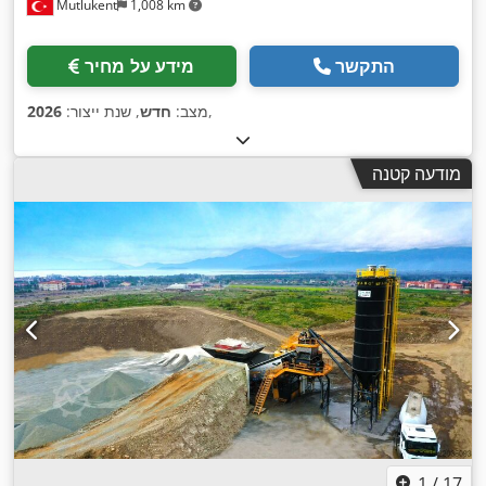
Mutlukent
1,008 km
התקשר
מידע על מחיר
,
מצב:
חדש
, שנת ייצור:
2026
מודעה קטנה
1
/
17