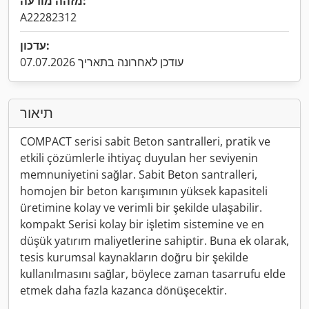
מזהה מודעה:
A22282312
עדכון:
עודכן לאחרונה בתאריך 07.07.2026
תיאור
COMPACT serisi sabit Beton santralleri, pratik ve
etkili çözümlerle ihtiyaç duyulan her seviyenin
memnuniyetini sağlar. Sabit Beton santralleri,
homojen bir beton karışımının yüksek kapasiteli
üretimine kolay ve verimli bir şekilde ulaşabilir.
kompakt Serisi kolay bir işletim sistemine ve en
düşük yatırım maliyetlerine sahiptir. Buna ek olarak,
tesis kurumsal kaynakların doğru bir şekilde
kullanılmasını sağlar, böylece zaman tasarrufu elde
etmek daha fazla kazanca dönüşecektir.
.