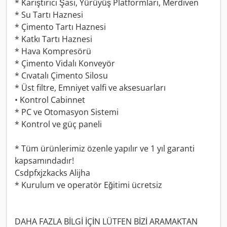
* Karıştırıcı Şasi, Yürüyüş Platformları, Merdiven
* Su Tartı Haznesi
* Çimento Tartı Haznesi
* Katkı Tartı Haznesi
* Hava Kompresörü
* Çimento Vidalı Konveyör
* Cıvatalı Çimento Silosu
* Üst filtre, Emniyet valfi ve aksesuarları
• Kontrol Cabinnet
* PC ve Otomasyon Sistemi
* Kontrol ve güç paneli
* Tüm ürünlerimiz özenle yapılır ve 1 yıl garanti
kapsamındadır!
Csdpfxjzkacks Alijha
* Kurulum ve operatör Eğitimi ücretsiz
DAHA FAZLA BİLGİ İÇİN LÜTFEN BİZİ ARAMAKTAN