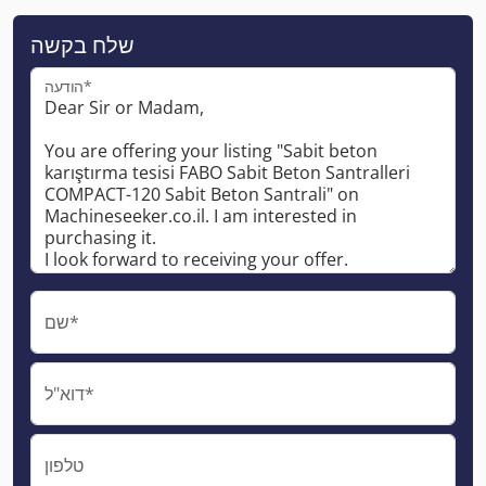
שלח בקשה
הודעה*
שם*
דוא"ל*
טלפון