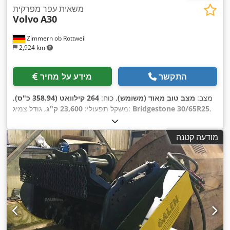
משאית עפר מפרקית
Volvo
A30
Zimmern ob Rottweil
2,924 km
התקשר
מידע על מחיר
מצב:
מצב טוב מאוד (משומש)
, כוח:
264 קילוואט (358.94 כ"ס)
,
,
Bridgestone 30/65R25
, גודל צמיג:
משקל תפעולי:
23,600 ק"ג
,
1,710 h
מצב הצמיגים:
70 אחוז
, שנת ייצור:
2023
, שעות עבודה:
,
ציוד:
מיזוג אוויר
מודעה קטנה