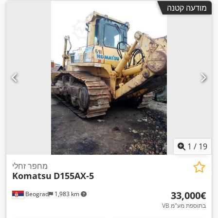
מודעה קטנה
1
/
19
מחפר זחלי
Komatsu
D155AX-5
‏33,000 ‏€
Beograd
1,983 km
VB בתוספת מע"מ