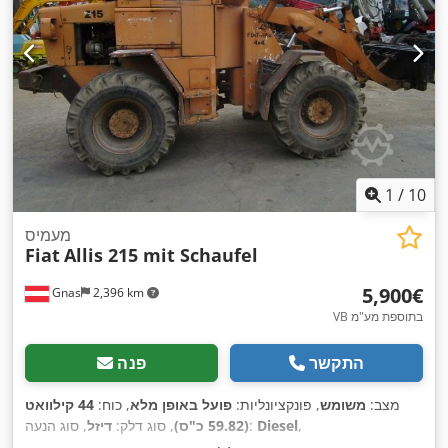
1
/
10
מעמיס
Fiat
Allis 215 mit Schaufel
‏5,900 ‏€
Gnas
2,396 km
VB בתוספת מע"מ
התקשר
פנה
מצב:
משומש
, פונקציונליות:
פועל באופן מלא
, כוח:
44 קילוואט
,
Diesel
, סוג הנעה:
(59.82 כ"ס)
, סוג דלק:
דיזל