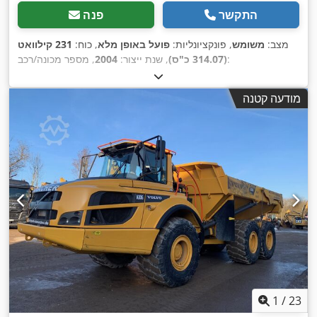
התקשר
פנה
מצב:
משומש
, פונקציונליות:
פועל באופן מלא
, כוח:
231 קילוואט
, מספר מכונה/רכב:
(314.07 כ"ס)
, שנת ייצור:
2004
KMTODO61E02076058
,
מודעה קטנה
1
/
23