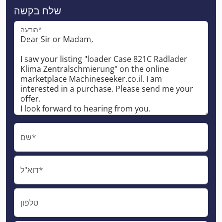
שלח בקשה
הודעה*
שם*
דוא"ל*
טלפון