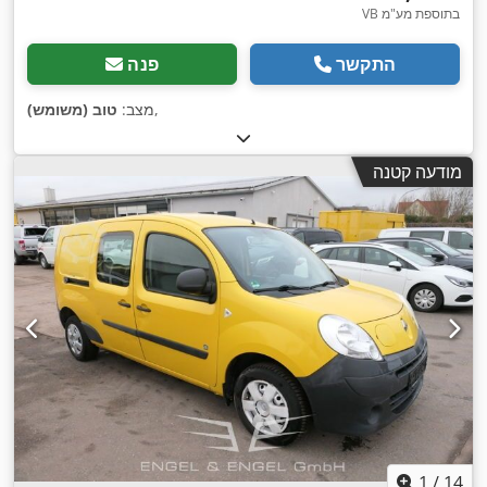
VB בתוספת מע"מ
התקשר
פנה
,
מצב:
טוב (משומש)
מודעה קטנה
1
/
14