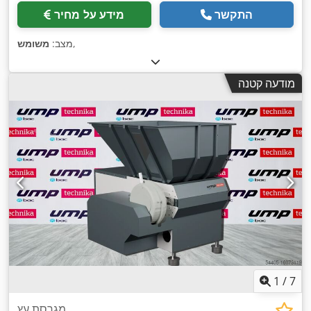
התקשר
מידע על מחיר
,
מצב:
משומש
מודעה קטנה
1
/
7
מגרסת עץ