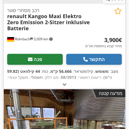
רכב מסחרי סגור
renault
Kangoo Maxi Elektro
Zero Emission 2-Sitzer inklusive
Batterie
‏3,900 ‏€
Rohrbach
3,009 km
מחיר קבוע בתוספת מע"מ
התקשר
פנה
מצב:
משומש
, קילומטראז':
56,666 ק"מ
, כוח:
44 קילוואט (59.82
כ"ס)
, רישום ראשוני:
08/2013
, סוג דלק:
חשמלי
, משקל עצמי:
1,580 ק"ג
, משקל טעינה מרבי:
595 ק"ג
, משקל כולל:
2,175 ק"ג
,
, בסיס גלגלים:
3,081 מ"מ
, דלק:
חשמל
, פליטות
4x2
תצורת סרן:
מודעה קטנה
137 גרם/ק"מ
, צריכת דלק (עירונית):
5.9 ל׳/100 ק״מ
,
CO₂:
תצרוכת דלק (מחוץ לעיר):
4.8 ל׳/100 ק״מ
, צריכת דלק (משולבת):
5.2 ל׳/100 ק״מ
, צבע:
צהוב
, תא נהג:
אחר
, סוג תמסורת:
אוטומטי
, דרגת פליטה:
אף אחד
, מתלה:
אחר
, מספר מושבים:
2
,
אורך כולל:
4,597 מ"מ
, שנת ייצור:
2013
, גובה בנייה:
1,810 מ"מ
,
ציוד:
כרית אוויר, מחשב רכב, מסנן פיח, מערכת אימובילייזר,