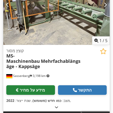
מערכת בלימה למניעת נעילה (ABS), נעילה מרכזית, תכנית ייצוב
,
אלקטרונית (ESP)
1
/
5
קוצץ מסור
MS-
Maschinenbau
Mehrfachablängs
äge - Kappsäge
Sassenberg
3,198 km
התקשר
מידע על מחיר
,
מצב:
כמו חדש (משומש)
, שנת ייצור:
2022