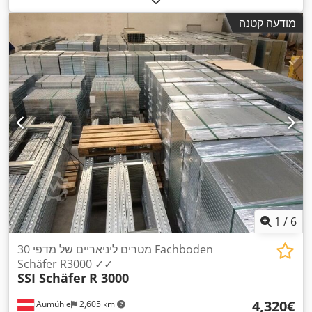
מודעה קטנה
1
/
6
30 מטרים ליניאריים של מדפי Fachboden
Schäfer R3000 ✓✓
SSI Schäfer
R 3000
‏4,320 ‏€
Aumühle
2,605 km