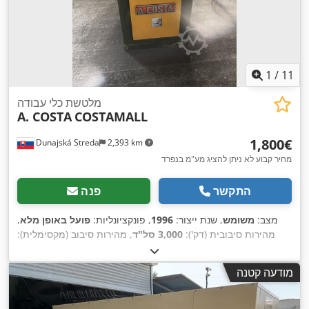
1
/
11
מלטשת כלי עבודה
A. COSTA
COSTAMALL
‏1,800 ‏€
Dunajská Streda
2,393 km
מחיר קבוע לא ניתן להציג מע"מ בנפרד
התקשר
פנה
מצב:
משומש
, שנת ייצור:
1996
, פונקציונליות:
פועל באופן מלא
,
מהירות סיבובית (דק'):
3,000 סל"ד
, מהירות סיבוב (מקסימלית):
, סוג הנעה:
400 V
6,000 סל"ד
, אורך שולחן:
600 מ"מ
, מתח כניסה:
,
ידני
מודעה קטנה