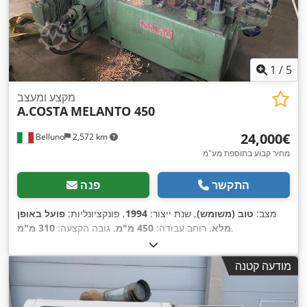
1
/
5
מקצע ומעצב
A.COSTA
MELANTO 450
‏24,000 ‏€
Belluno
2,572 km
מחיר קבוע בתוספת מע"מ
התקשר
פנה
מצב:
טוב (משומש)
, שנת ייצור:
1994
, פונקציונליות:
פועל באופן
,
מלא
, רוחב עבודה:
450 מ"מ
, גובה הקצעה:
310 מ"מ
מודעה קטנה