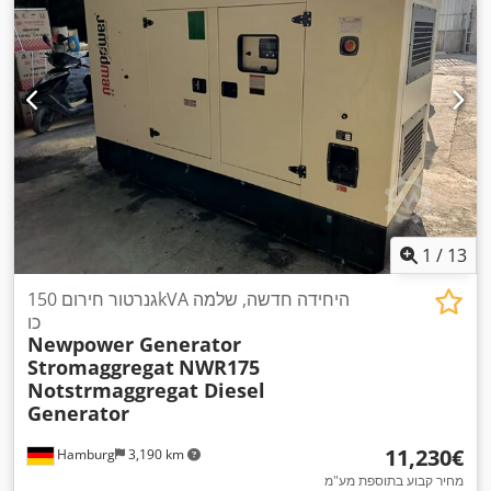
1
/
13
גנרטור חירום 150kVA היחידה חדשה, שלמה
כו
Newpower Generator
Stromaggregat
NWR175
Notstrmaggregat Diesel
Generator
‏11,230 ‏€
Hamburg
3,190 km
מחיר קבוע בתוספת מע"מ