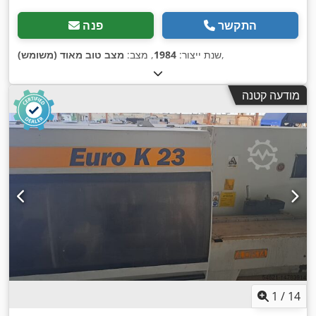
התקשר
פנה
,
שנת ייצור:
1984
, מצב:
מצב טוב מאוד (משומש)
מודעה קטנה
1
/
14