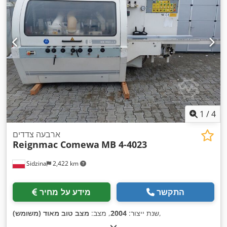
1
/
4
ארבעה צדדים
Reignmac Comewa
MB 4-4023
Sidzina
2,422 km
התקשר
מידע על מחיר
,
שנת ייצור:
2004
, מצב:
מצב טוב מאוד (משומש)