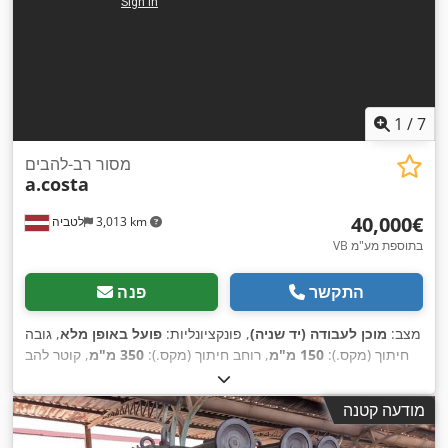
1
/
7
מסור רב-להבים
a.costa
‏40,000 ‏€
3,013 km
לטביה
VB בתוספת מע"מ
התקשר
פנה
מצב:
מוכן לעבודה (יד שניה)
, פונקציונליות:
פועל באופן מלא
, גובה
חיתוך (מקס.):
150 מ"מ
, רוחב חיתוך (מקס.):
350 מ"מ
, קוטר להב
,
מסור:
350 מ"מ
, סוג כיוונון גובה:
חשמלי
, חור להב המסור:
80 מ"מ
מודעה קטנה