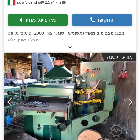
Isola Vicentina
2,594 km
התקשר
מידע על מחיר
מצב:
מצב טוב מאוד (משומש)
, שנת ייצור:
2000
, פונקציונליות:
,
פועל באופן מלא
מודעה קטנה