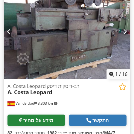
1
/
16
A. Costa Leopard רב-דיסקית דיסק
A. Costa
Leopard
Vall de Uxó
3,303 km
התקשר
מידע על מחיר
,
82/MA/7
מצב:
משומש
, שנת ייצור:
1982
, מספר מכונה/רכב: