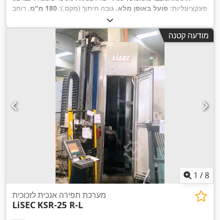
פונקציונליות:
פועל באופן מלא
, גובה חיתוך (מקס.):
180 מ"מ
, רוחב
חיתוך (מקס.):
350 מ"מ
, קוטר להב מסור:
350 מ"מ
, חור להב
,
המסור:
80 מ"מ
, ציוד:
תיעוד / מדריך
מודעה קטנה
1
/
8
מערכת תפירה אנכית לזכוכית
LiSEC
KSR-25 R-L