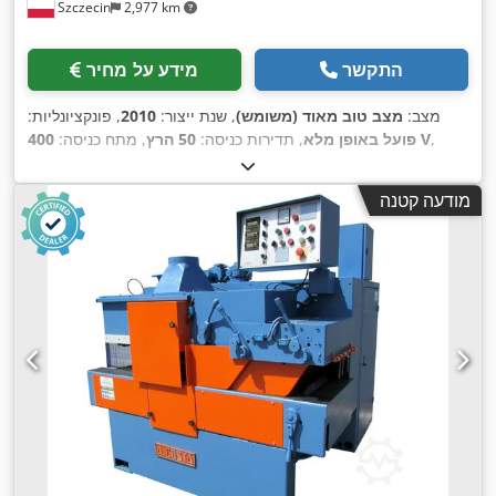
Szczecin
2,977 km
התקשר
מידע על מחיר
מצב:
מצב טוב מאוד (משומש)
, שנת ייצור:
2010
, פונקציונליות:
,
400 V
פועל באופן מלא
, תדירות כניסה:
50 הרץ
, מתח כניסה:
,
לחץ:
6 קורה
מודעה קטנה