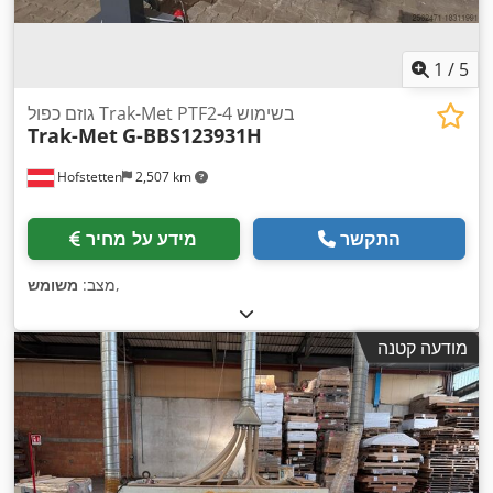
1
/
5
גוזם כפול Trak-Met PTF2-4 בשימוש
Trak-Met
G-BBS123931H
Hofstetten
2,507 km
התקשר
מידע על מחיר
,
מצב:
משומש
מודעה קטנה