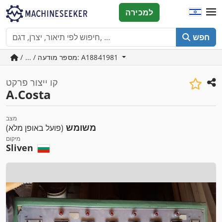
למכירה
חפש
/ ... / מספר מודעה: A18841981
קו ייצור פרקט
A.Costa
מצב
משומש
(פועל באופן מלא)
מיקום
Sliven