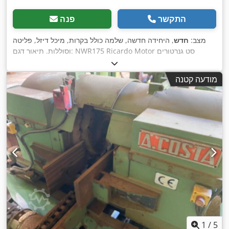
התקשר
פנה
מצב:
חדש
, היחידה חדשה, שלמה כולל בקרות, מיכל דיזל, פליטה
וסוללות. תיאור דגם: NWR175 Ricardo Motor סט גנרטורים
ניופאואר הספק רציף: 150 קילוואט / 120 קילוואט הספק מרבי: 165
קילוואט / 132 קילוואט מנוע: Kofo RIcardo R6105BZLDS, 6
מודעה קטנה
צילינדרים מקורר מים חיבור: מפסק 4P, חיבור ישיר 5 חוטים תדר:
50 הרץ מתח: 400/230 וולט כולל בקרת מהירות מכנית, AVR, מטען
סוללות, בידוד אקוסטי, דוד קירור, יחידת בקרה: Comap AMF8,
הזנת רשת מידות: 3130x1130x1810 מ"מ משקל: כ-1745 ק"ג מיכל
דיזל: כ. 250 ל' בעומס של 100%: כ-30.80 ליטר לשעה בעומס של
75%: כ-23.7 ליטר לשעה בעומס של 50%: כ-15.6 ליטר לשעה ניטור
רשת, הזנת רשת, אטום לרעש מוכן לשימוש מיידי. עלויות נוספות
מתג אוטומטי - לפי בקשה Csdpfx Alsnkb Urewsha שקעים - לפי
בקשה מִשׁלוֹחַ: - הובלה לכל העולם כולל פריקה אפשרית בתוספת
תשלום - על מנת שנוכל להציע מחיר הובלה מדויק, אנא שלח לנו
בקשה עם הנתונים שלך וכתובתך המלאה
1
/
5