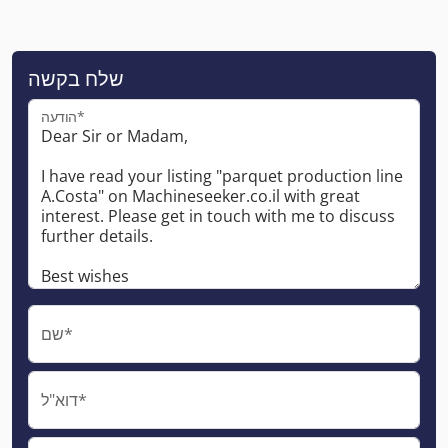
שלח בקשה
הודעה*
שם*
דוא"ל*