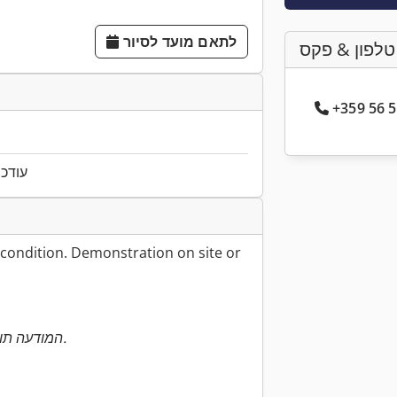
לתאם מועד לסיור
טלפון & פקס
עודכן ל
 condition. Demonstration on site or
המודעה תורגמה אוטומטית. ייתכנו שגיאות בתרגום.