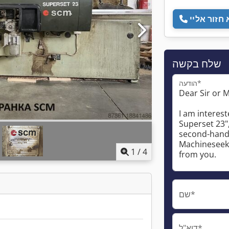
שלח בקשה
הודעה*
1
/
4
שם*
דוא"ל*