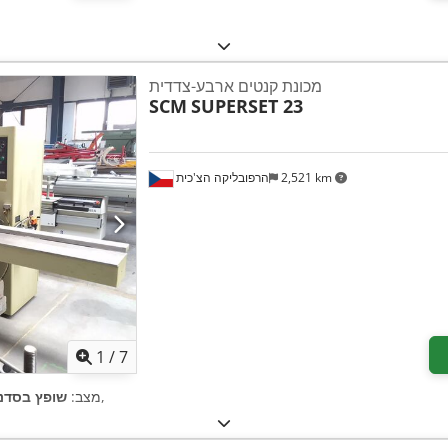
מכונת קנטים ארבע-צדדית
SCM
SUPERSET 23
2,521 km
הרפובליקה הצ'כית
1
/
7
,
מצב:
שופץ בסדנ