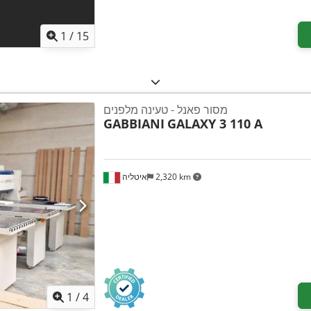
1
/
15
מסור פאנל - טעינה מלפנים
GABBIANI
GALAXY 3 110 A
2,320 km
איטליה
1
/
4