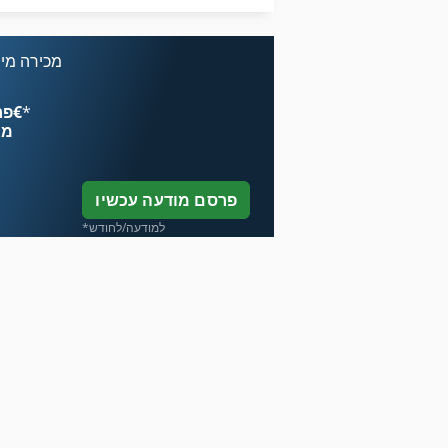
Case Mxm 190
מכירה מיי
*
פרסם עכשיו החל מ־‏4.49 ‏€
מח
פרסם מודעה עכשיו
*למודעה/לחודש