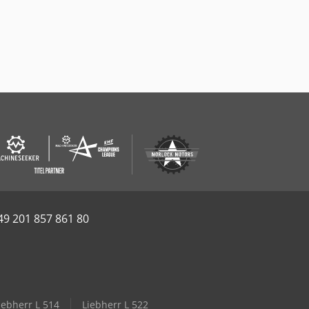
49 201 857 861 80
iebherr L 514
Liebherr L 522