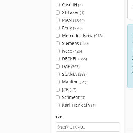
Case IH
(3)
XT Laser
(1)
MAN
(1,044)
Benz
(920)
Mercedes-Benz
(918)
Siemens
(529)
Iveco
(426)
DECKEL
(365)
DAF
(307)
SCANIA
(288)
Manitou
(35)
JCB
(13)
Schmedt
(3)
Karl Tränklein
(1)
דגם: