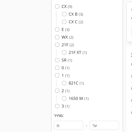
CX
(9)
CX B
(3)
CX C
(2)
E
(3)
WX
(2)
21F
(2)
21F XT
(1)
SR
(1)
0
(1)
1
(1)
821C
(1)
2
(1)
1650 M
(1)
3
(1)
מחיר:
-