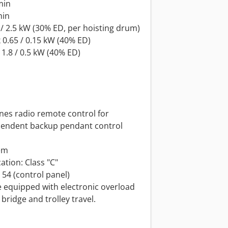
min
min
5 / 2.5 kW (30% ED, per hoisting drum)
x 0.65 / 0.15 kW (40% ED)
 1.8 / 0.5 kW (40% ED)
es radio remote control for
ependent backup pendant control
em
ation: Class "C"
P 54 (control panel)
e equipped with electronic overload
 bridge and trolley travel.