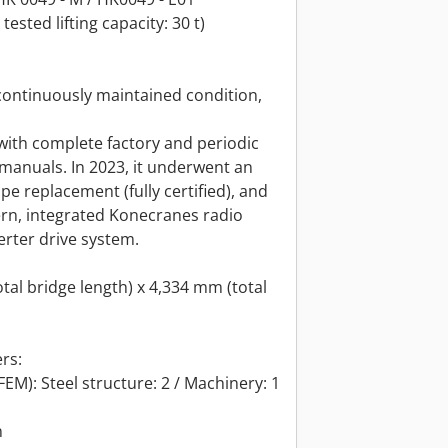
ested lifting capacity: 30 t)
 continuously maintained condition,
with complete factory and periodic
manuals. In 2023, it underwent an
pe replacement (fully certified), and
rn, integrated Konecranes radio
rter drive system.
tal bridge length) x 4,334 mm (total
rs:
FEM): Steel structure: 2 / Machinery: 1
n