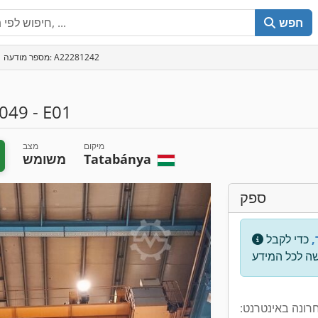
חפש
מספר מודעה: A22281242
049 - E01
מיקום
מצב
Tatabánya
משומש
ספק
,
כדי לקבל
רונה באינטרנט: