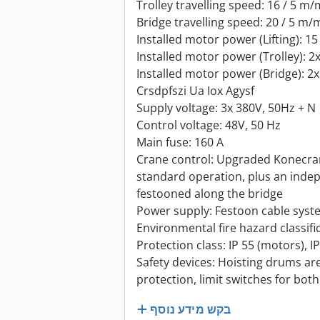
Trolley travelling speed: 16 / 5 m/
Bridge travelling speed: 20 / 5 m/
Installed motor power (Lifting): 1
Installed motor power (Trolley): 2
Installed motor power (Bridge): 2x
Crsdpfszi Ua Iox Agysf
Supply voltage: 3x 380V, 50Hz + N
Control voltage: 48V, 50 Hz
Main fuse: 160 A
Crane control: Upgraded Konecran
standard operation, plus an ind
festooned along the bridge
Power supply: Festoon cable syst
Environmental fire hazard classific
Protection class: IP 55 (motors), I
Safety devices: Hoisting drums ar
protection, limit switches for both
בקש מידע נוסף