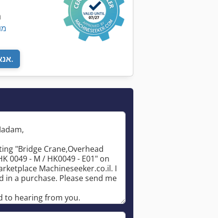
נ
300
אנא חזור אליי.