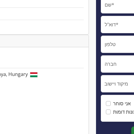
שם*
דוא"ל*
טלפון
חברה
ánya, Hungary
מיקוד ויישוב
אני סוחר
נות דומות