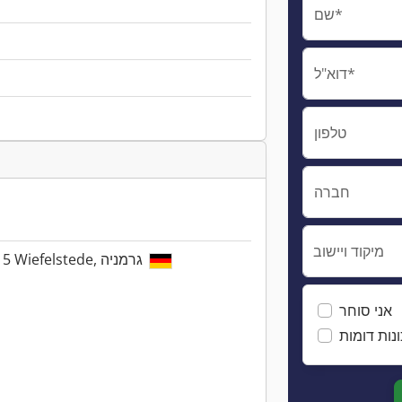
שם*
דוא"ל*
טלפון
חברה
מיקוד ויישוב
Stahlstraße 37, 26215 Wiefelstede, גרמניה
אני סוחר
נות דומות