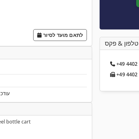
לתאם מועד לסיור
טלפון & פקס
עודכן ל
eel bottle cart