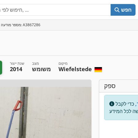
חפש
מספר מודעה: A3867286
מיקום
מצב
שנת ייצור
Wiefelstede
משומש
2014
ספק
,
כדי לקבל