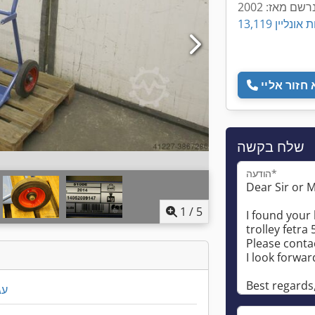
רשם מאז: 2002
ודעות אונליין
שלח בקשה
הודעה*
1
/
5
עג