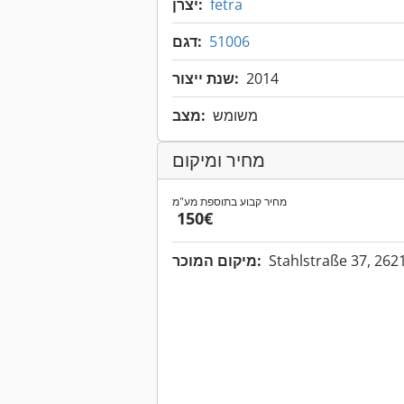
fetra
יצרן:
51006
דגם:
2014
שנת ייצור:
משומש
מצב:
מחיר ומיקום
מחיר קבוע בתוספת מע"מ
‏150 ‏€
מיקום המוכר: