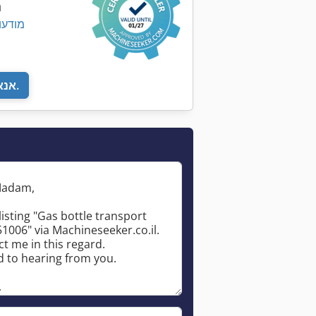
נ
13,119 מ
אנא חזור אליי.