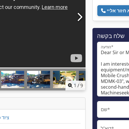
שלח בקשה
הודעה*
1
/
9
שם*
ציוד 
דוא"ל*