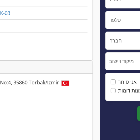
K-03
טלפון
חברה
מיקוד ויישוב
אני סוחר
. No:4, 35860 Torbalı/İzmir
נות דומות