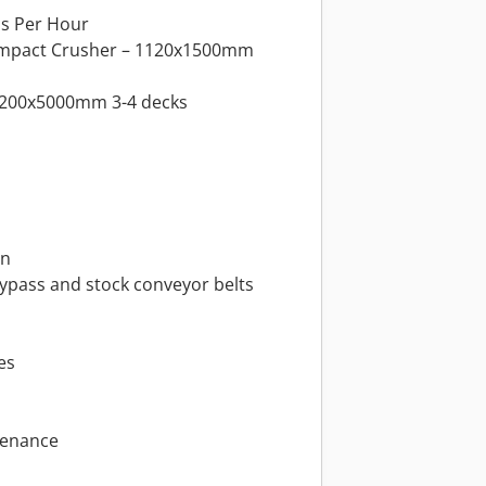
ns Per Hour
 Impact Crusher – 1120x1500mm
 2200x5000mm 3-4 decks
en
bypass and stock conveyor belts
es
tenance