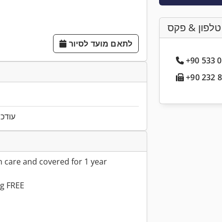
טלפון & פקס
לתאם מועד לסיור
עודכן ל
h care and covered for 1 year
ng FREE