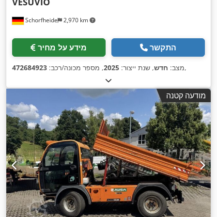
VESUVIO
Schorfheide
2,970 km
התקשר
מידע על מחיר
,
מצב:
חדש
, שנת ייצור:
2025
, מספר מכונה/רכב:
472684923
מודעה קטנה