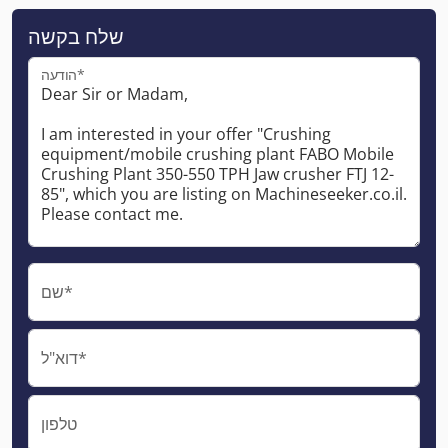
שלח בקשה
הודעה*
שם*
דוא"ל*
טלפון