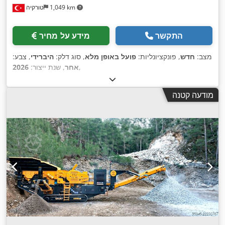
1,049 km
טורקיה
התקשר
מידע על מחיר
מצב:
חדש
, פונקציונליות:
פועל באופן מלא
, סוג דלק:
היברידי
, צבע:
,
אחר
, שנת ייצור:
2026
מודעה קטנה