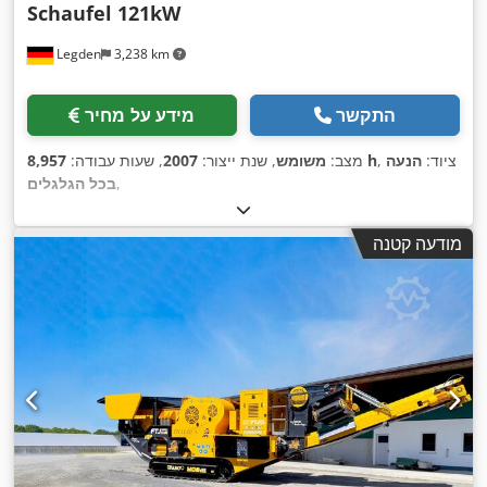
Schaufel 121kW
Legden
3,238 km
התקשר
מידע על מחיר
, ציוד:
הנעה
8,957 h
מצב:
משומש
, שנת ייצור:
2007
, שעות עבודה:
,
בכל הגלגלים
מודעה קטנה