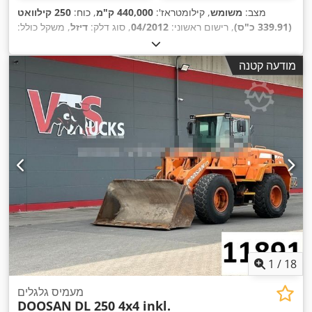
מצב:
משומש
, קילומטראז':
440,000 ק"מ
, כוח:
250 קילוואט
(339.91 כ"ס)
, רישום ראשוני:
04/2012
, סוג דלק:
דיזל
, משקל כולל:
18,000 ק"ג
, תצורת סרן:
2 סרנים
, צבע:
כתום
, סוג תמסורת:
מכני
,
דרגת פליטה:
יורו 5
, אורך אזור הטעינה:
4,450 מ"מ
, רוחב שטח
מודעה קטנה
,
הטעינה:
2,420 מ"מ
, גובה תא המטען:
300 מ"מ
, ציוד:
מיזוג אוויר
1
/
18
מעמיס גלגלים
DOOSAN
DL 250 4x4 inkl.