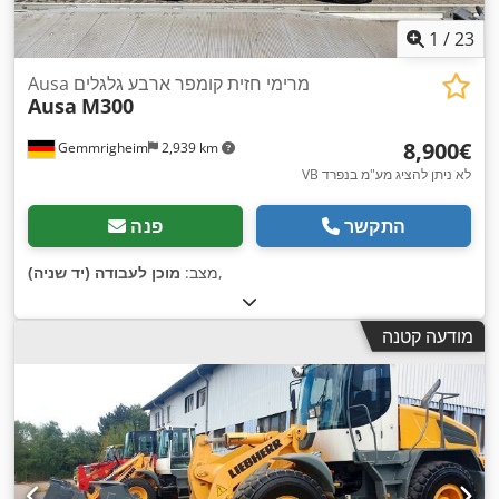
1
/
23
Ausa מרימי חזית קומפר ארבע גלגלים
Ausa
M300
‏8,900 ‏€
Gemmrigheim
2,939 km
VB לא ניתן להציג מע"מ בנפרד
התקשר
פנה
,
מצב:
מוכן לעבודה (יד שניה)
מודעה קטנה