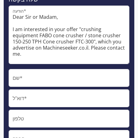
הודעה*
שם*
דוא"ל*
טלפון