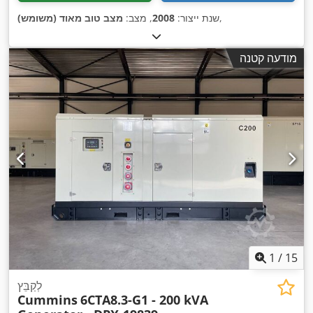
,
שנת ייצור:
2008
, מצב:
מצב טוב מאוד (משומש)
מודעה קטנה
1
/
15
לְקַבֵּץ
Cummins
6CTA8.3-G1 - 200 kVA