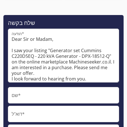
שלח בקשה
הודעה*
שם*
דוא"ל*