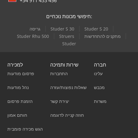
+34 911 433 456
חיפושי מכונות נוכחיים:
Studer S 20
Studer S 30
גריסה
מתקנים להתחדשות
Struers
Studer Rhu 500
Studer
חברה
שירות ותמיכה
למכירה
עלינו
התחברות
פרסום מודעות
מכבש
שאלות נפוצות/עזרה
נהל מודעות
משרות
יצירת קשר
הזמנת פרסום
חוזה קנייה לדוגמה
חותם אמון
הגש מכירה פומבית