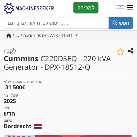
למכירה
חפש
/ ... / מספר מודעה: A18741531
לְקַבֵּץ
Cummins
C220D5EQ - 220 kVA
Generator - DPX-18512-Q
מחיר קבוע בתוספת מע"מ
‏31,500 ‏€
שנת ייצור
2025
מצב
חדש
מיקום
Dordrecht