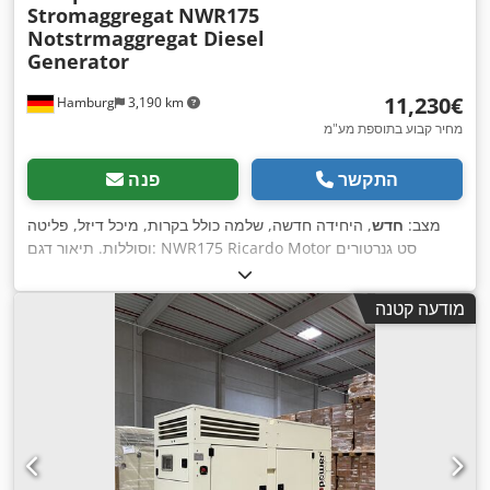
Stromaggregat
NWR175
Notstrmaggregat Diesel
Generator
‏11,230 ‏€
Hamburg
3,190 km
מחיר קבוע בתוספת מע"מ
התקשר
פנה
מצב:
חדש
, היחידה חדשה, שלמה כולל בקרות, מיכל דיזל, פליטה
וסוללות. תיאור דגם: NWR175 Ricardo Motor סט גנרטורים
ניופאואר הספק רציף: 150 קילוואט / 120 קילוואט הספק מרבי: 165
קילוואט / 132 קילוואט מנוע: Kofo RIcardo R6105BZLDS, 6
מודעה קטנה
צילינדרים מקורר מים חיבור: מפסק 4P, חיבור ישיר 5 חוטים תדר:
50 הרץ מתח: 400/230 וולט כולל בקרת מהירות מכנית, AVR, מטען
סוללות, בידוד אקוסטי, דוד קירור, יחידת בקרה: Comap AMF8,
הזנת רשת מידות: 3130x1130x1810 מ"מ משקל: כ-1745 ק"ג מיכל
דיזל: כ. 250 ל' Djdpsnkb Ursfx An Teck בעומס של 100%:
כ-30.80 ליטר לשעה בעומס של 75%: כ-23.7 ליטר לשעה בעומס של
50%: כ-15.6 ליטר לשעה ניטור רשת, הזנת רשת, אטום לרעש מוכן
לשימוש מיידי. עלויות נוספות מתג אוטומטי - לפי בקשה שקעים -