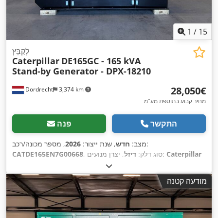
1
/
15
לְקַבֵּץ
Caterpillar
DE165GC - 165 kVA
Stand-by Generator - DPX-18210
‏28,050 ‏€
Dordrecht
3,374 km
מחיר קבוע בתוספת מע"מ
התקשר
פנה
, מספר מכונה/רכב:
מצב:
חדש
, שנת ייצור:
2026
Caterpillar
, יצרן מנועים:
, סוג דלק:
דיזל
CATDE165EN7G00668
C7.1
,
מודעה קטנה