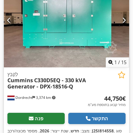
1
/
15
לְקַבֵּץ
Cummins
C330D5EQ - 330 kVA
Generator - DPX-18516-Q
‏44,750 ‏€
Dordrecht
3,374 km
מחיר קבוע בתוספת מע"מ
התקשר
פנה
, סוג
J25I814558
, מספר מכונה/רכב:
מצב:
חדש
, שנת ייצור:
2026