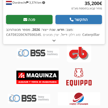
‏35,200 ‏€
Dordrecht
3,374 km
מחיר קבוע בתוספת מע"מ
התקשר
פנה
, מספר מכונה/רכב:
מצב:
חדש
, שנת ייצור:
2026
Caterpillar
, יצרן מנועים:
, סוג דלק:
דיזל
CATDE220CN7500245
C7.1
,