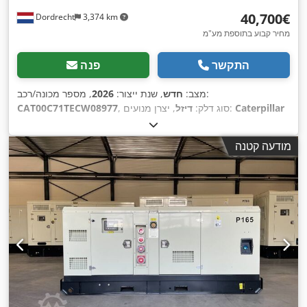
‏40,700 ‏€
Dordrecht
3,374 km
מחיר קבוע בתוספת מע"מ
התקשר
פנה
, מספר מכונה/רכב:
מצב:
חדש
, שנת ייצור:
2026
Caterpillar
, יצרן מנועים:
, סוג דלק:
דיזל
CAT00C71TECW08977
C7.1
,
מודעה קטנה