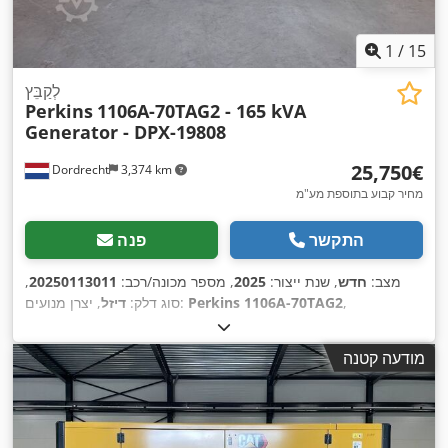
1
/
15
לְקַבֵּץ
Perkins
1106A-70TAG2 - 165 kVA
Generator - DPX-19808
‏25,750 ‏€
Dordrecht
3,374 km
מחיר קבוע בתוספת מע"מ
התקשר
פנה
מצב:
חדש
, שנת ייצור:
2025
, מספר מכונה/רכב:
20250113011
,
,
Perkins 1106A-70TAG2
, יצרן מנועים:
סוג דלק:
דיזל
מודעה קטנה