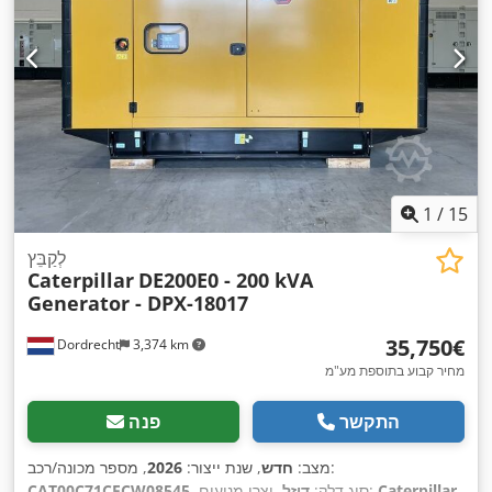
1
/
15
לְקַבֵּץ
Caterpillar
DE200E0 - 200 kVA
Generator - DPX-18017
‏35,750 ‏€
Dordrecht
3,374 km
מחיר קבוע בתוספת מע"מ
התקשר
פנה
, מספר מכונה/רכב:
מצב:
חדש
, שנת ייצור:
2026
Caterpillar
, יצרן מנועים:
, סוג דלק:
דיזל
CAT00C71CECW08545