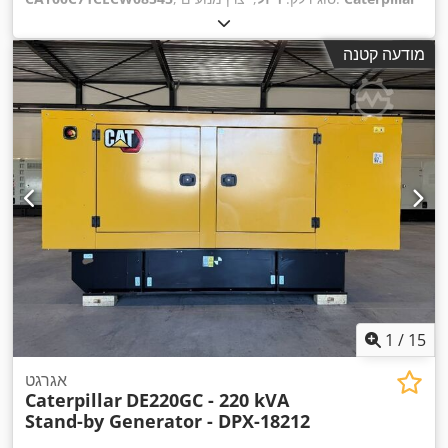
C7.1
,
מודעה קטנה
1
/
15
אגרגט
Caterpillar
DE220GC - 220 kVA
Stand-by Generator - DPX-18212