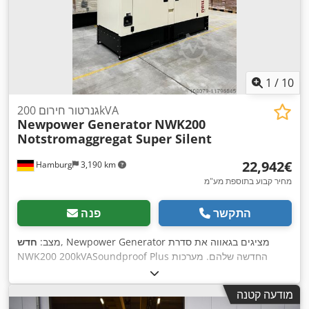
לפי בקשה מִשׁלוֹחַ: - הובלה לכל העולם כולל פריקה אפשרית
בתוספת תשלום - על מנת שנוכל להציע מחיר הובלה מדויק, אנא
שלח לנו בקשה עם הנתונים שלך וכתובתך המלאה
1
/
10
גנרטור חירום 200kVA
Newpower Generator
NWK200
Notstromaggregat Super Silent
‏22,942 ‏€
Hamburg
3,190 km
מחיר קבוע בתוספת מע"מ
התקשר
פנה
, Newpower Generator מציגים בגאווה את סדרת
מצב:
חדש
NWK200 200kVASoundproof Plus החדשה שלהם. מערכות
גנרטורים אלו מצוידות בווילונות סאונד נוספים בבקתות המבטיחים
הפחתה של 15 אחוז ברמות הרעש בהשוואה לסדרה הסטנדרטית.
מודעה קטנה
היחידה חדשה, שלמה כולל בקרה, מיכל דיזל, סוללות פליטה, בקר