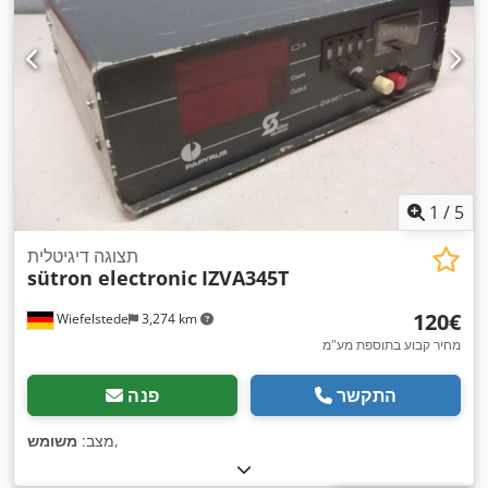
1
/
5
תצוגה דיגיטלית
sütron electronic
IZVA345T
‏120 ‏€
Wiefelstede
3,274 km
מחיר קבוע בתוספת מע"מ
התקשר
פנה
,
מצב:
משומש