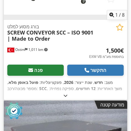
1
/
8
בורג מסוע למלט
SCREW CONVEYOR
SCC – ISO 9001
| Made to Order
‏1,500 ‏€
Ostim
1,011 km
EXW VB בתוספת מע"מ
התקשר
פנה
מצב:
חדש
, שנת ייצור:
2026
, פונקציונליות:
פועל באופן מלא
,
, משך האחריות:
12 חודשים
, ספיקה נפחית:
SCC
מספר מכונה/רכב:
45 מ"ק/שעה
, אורך מסוע הברגה:
6,000 מ"מ
, סוג זרם כניסה:
תלת
, מהירות סיבוב
400 V
פאזי
, קוטר הבורג:
323 מ"מ
, מתח כניסה:
מודעה קטנה
,
(מקסימלית):
240 סל"ד
, מהירות סיבובית (דק'):
140 סל"ד