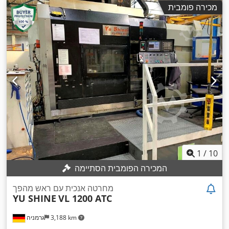
מכירה פומבית
1
/
10
המכירה הפומבית הסתיימה
מחרטה אנכית עם ראש מהפך
YU SHINE
VL 1200 ATC
3,188 km
גרמניה