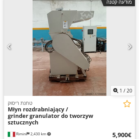
מודעה קטנה
1
/
20
טחנת ריסוק
Młyn rozdrabniający /
grinder
granulator do tworzyw
sztucznych
‏5,900 ‏€
Rimini
2,430 km