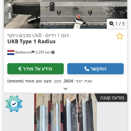
1
/
3
מכבש כיפוף UKB - דגם 1 רדיוס
UKB
Type 1 Radius
Babberich
3,295 km
התקשר
מידע על מחיר
,
שנת ייצור:
2024
, מצב:
מצב טוב מאוד (משומש)
מודעה קטנה