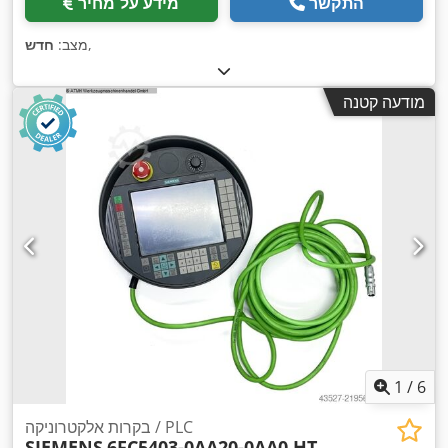
התקשר
מידע על מחיר
,
מצב:
חדש
מודעה קטנה
1
/
6
בקרות אלקטרוניקה / PLC
SIEMENS
6FC5403-0AA20-0AA0 HT