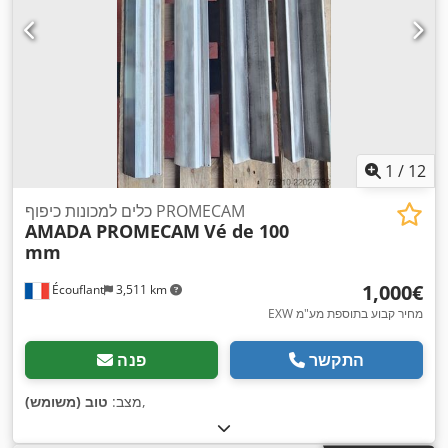
1
/
12
כלים למכונות כיפוף PROMECAM
AMADA PROMECAM
Vé de 100
mm
‏1,000 ‏€
Écouflant
3,511 km
EXW מחיר קבוע בתוספת מע"מ
התקשר
פנה
,
מצב:
טוב (משומש)