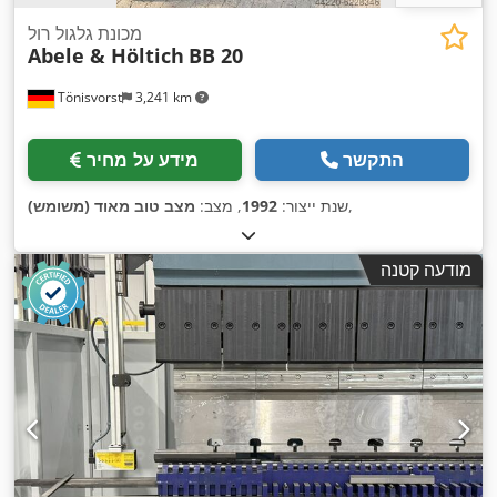
מכונת גלגול רול
Abele & Höltich
BB 20
Tönisvorst
3,241 km
התקשר
מידע על מחיר
,
שנת ייצור:
1992
, מצב:
מצב טוב מאוד (משומש)
מודעה קטנה