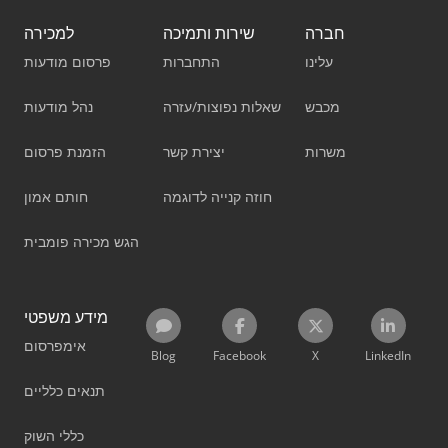
חברה
שירות ותמיכה
למכירה
עלינו
התחברות
פרסום מודעות
מכבש
שאלות נפוצות/עזרה
נהל מודעות
משרות
יצירת קשר
הזמנת פרסום
חוזה קנייה לדוגמה
חותם אמון
הגש מכירה פומבית
מידע משפטי
אימפרסום
Blog
Facebook
X
LinkedIn
תנאים כלליים
כללי השוק