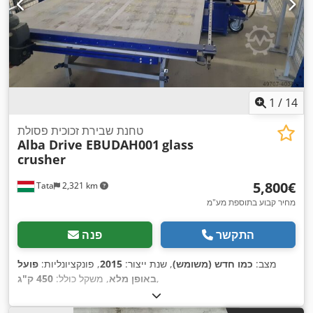
1
/
14
טחנת שבירת זכוכית פסולת
Alba Drive EBUDAH001
glass
crusher
‏5,800 ‏€
Tata
2,321 km
מחיר קבוע בתוספת מע"מ
התקשר
פנה
מצב:
כמו חדש (משומש)
, שנת ייצור:
2015
, פונקציונליות:
פועל
,
באופן מלא
, משקל כולל:
450 ק"ג